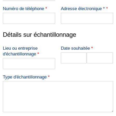
Numéro de téléphone
*
Adresse électronique *
*
Détails sur échantillonnage
Lieu ou entreprise
Date souhaitée
*
d'échantillonnage
*
D
T
a
i
Type d'échantillonnage
*
t
m
e
e