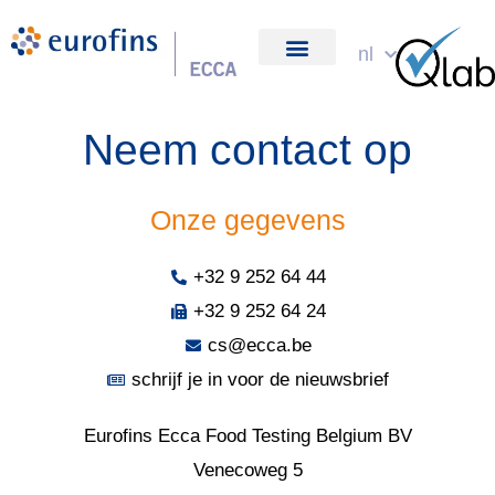
Spring
naar
nl
over ons
de
inhoud
Neem contact op
Onze gegevens
+32 9 252 64 44
+32 9 252 64 24
cs@ecca.be
schrijf je in voor de nieuwsbrief
Eurofins Ecca Food Testing Belgium BV
Venecoweg 5