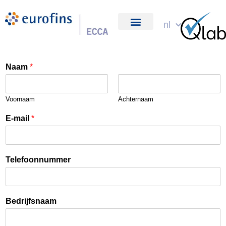
Spring
naar
nl
over ons
de
inhoud
Naam
*
Voornaam
Achternaam
E-mail
*
Telefoonnummer
Bedrijfsnaam