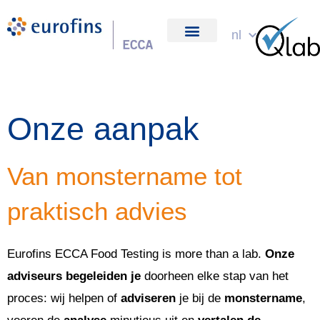
Spring
naar
nl
over ons
de
inhoud
Onze aanpak
Van monstername tot
praktisch advies
Eurofins ECCA Food Testing is more than a lab.
Onze
adviseurs begeleiden je
doorheen elke stap van het
proces: wij helpen of
adviseren
je bij de
monstername
,